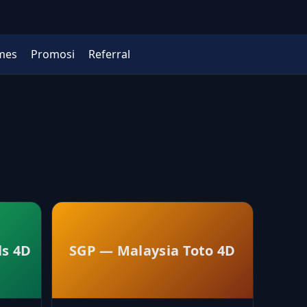
mes
Promosi
Referral
ls 4D
SGP — Malaysia Toto 4D