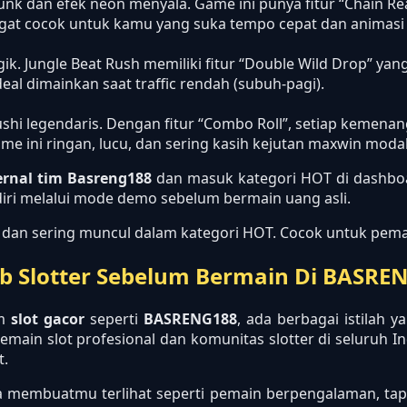
rpunk dan efek neon menyala. Game ini punya fitur “Chain
gat cocok untuk kamu yang suka tempo cepat dan animasi
gik. Jungle Beat Rush memiliki fitur “Double Wild Drop” yan
eal dimainkan saat traffic rendah (subuh-pagi).
ushi legendaris. Dengan fitur “Combo Roll”, setiap kemena
e ini ringan, lucu, dan sering kasih kejutan maxwin modal
ternal tim Basreng188
dan masuk kategori HOT di dashboar
ri melalui mode demo sebelum bermain uang asli.
i dan sering muncul dalam kategori HOT. Cocok untuk pema
jib Slotter Sebelum Bermain Di BASRE
rm
slot gacor
seperti
BASRENG188
, ada berbagai istilah 
a pemain slot profesional dan komunitas slotter di seluruh
t.
nya membuatmu terlihat seperti pemain berpengalaman, t