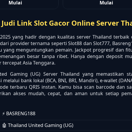
Mulai
Mulai
Judi Link Slot Gacor Online Server
 2025 yang hadir dengan kualitas server Thailand terbaik
n dari provider ternama seperti Slot88 dan Slot777, Bas
u yang menguntungkan pemain. Jackpot progresif dan fitur
kemenangan besar tanpa ribet. Hanya dengan deposit mul
 tercepat Asia Tenggara.
ted Gaming (UG) Server Thailand yang memastikan stab
elalui bank lokal (BCA, BNI, BRI, Mandiri), e-wallet (DANA
metode terbaru QRIS instan. Kamu bisa scan barcode dan
rikan akses mudah, cepat, dan aman untuk setiap pema
⚡ BASRENG188
🤖 Thailand United Gaming (UG)