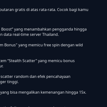
 putaran gratis di atas rata-rata. Cocok bagi kamu
Fire Boost” yang menambahkan pengganda hingga
 data real-time server Thailand.
som Bonus" yang memicu free spin dengan wild
stem “Stealth Scatter” yang memicu bonus
r.
kan scatter random dan efek pencahayaan
er tinggi.
ar yang bisa mengalikan kemenangan hingga 15x.