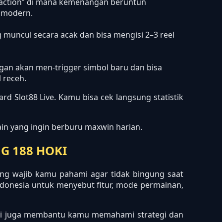
 Reaction” di mana kemenangan beruntun
 modern.
g muncul secara acak dan bisa mengisi 2–3 reel
ngan akan men-trigger simbol baru dan bisa
 receh.
d Slot88 Live. Kamu bisa cek langsung statistik
in yang ingin berburu maxwin harian.
NG 188 HOKI
yang wajib kamu pahami agar tidak bingung saat
 Indonesia untuk menyebut fitur, mode permainan,
api juga membantu kamu memahami strategi dan