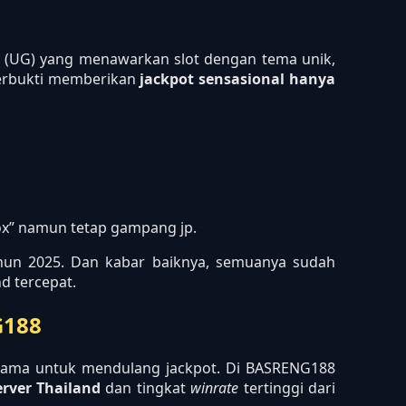
g (UG) yang menawarkan slot dengan tema unik,
terbukti memberikan
jackpot sensasional hanya
box” namun tetap gampang jp.
tahun 2025. Dan kabar baiknya, semuanya sudah
nd tercepat.
G188
utama untuk mendulang jackpot. Di BASRENG188
erver Thailand
dan tingkat
winrate
tertinggi dari