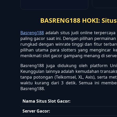
BASRENG188 HOKI: Situs 
Basreng188
adalah situs judi online terpercaya
paling gacor saat ini. Dengan pilihan permaina
rungkad dengan winrate tinggi dan fitur terbar
pilihan utama para slotters yang mengincar 
menikmati slot gacor gampang menang di server
Basreng188 juga didukung oleh platform Uni
Keunggulan lainnya adalah kemudahan transaksi m
tanpa potongan (Telkomsel, XL, Axis), serta 
waktu kurang dari 3 detik. Semua ini membe
Basreng188.
Nama Situs Slot Gacor:
Server Gacor: