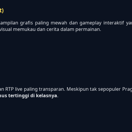
t)
n tampilan grafis paling mewah dan gameplay interaktif
visual memukau dan cerita dalam permainan.
 RTP live paling transparan. Meskipun tak sepopuler Prag
us tertinggi di kelasnya
.