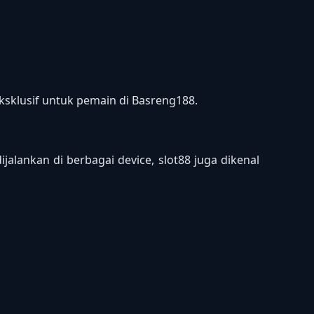
eksklusif untuk pemain di Basreng188.
jalankan di berbagai device, slot88 juga dikenal