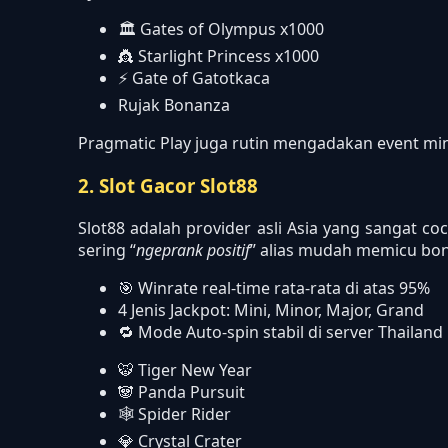
🏛️ Gates of Olympus x1000
👸 Starlight Princess x1000
⚡ Gate of Gatotkaca
Rujak Bonanza
Pragmatic Play juga rutin mengadakan event m
2. Slot Gacor Slot88
Slot88 adalah provider asli Asia yang sangat co
sering “
ngeprank positif
” alias mudah memicu bo
🎯 Winrate real-time rata-rata di atas 95%
4 Jenis Jackpot: Mini, Minor, Major, Grand
🔁 Mode Auto-spin stabil di server Thailand
🐯 Tiger New Year
🐼 Panda Pursuit
🕸️ Spider Rider
💎 Crystal Crater